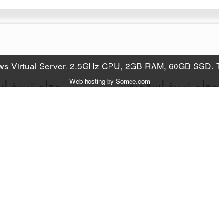
s Virtual Server. 2.5GHz CPU, 2GB RAM, 60GB SSD. Try
Web hosting by Somee.com
معلم تربية اسلامية
معلم تربية اس
للصف العاشر
للصف العاشر
2025 مركز go.on التعليمي ©
Web hosting by Somee.com