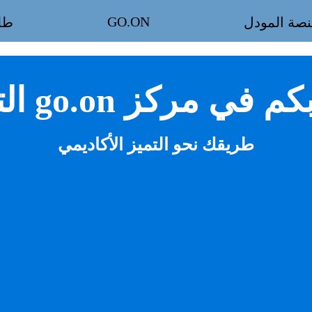
GO.ON
نصة المودل
طل
في مركز go.on التعليمي
طريقك نحو التميز الأكاديمي