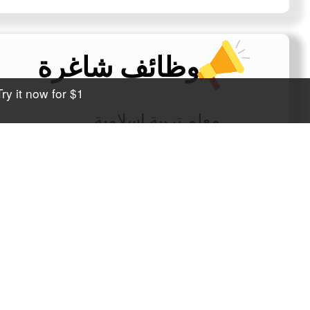
وظائف شاغرة
 it now for $1!
معلم تربية اسلامية
للصف العاشر