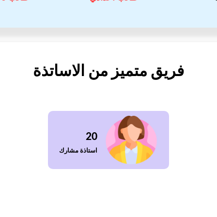
فريق متميز من الاساتذة
20
استاذة مشارك