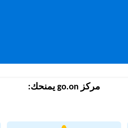
مركز go.on يمنحك: